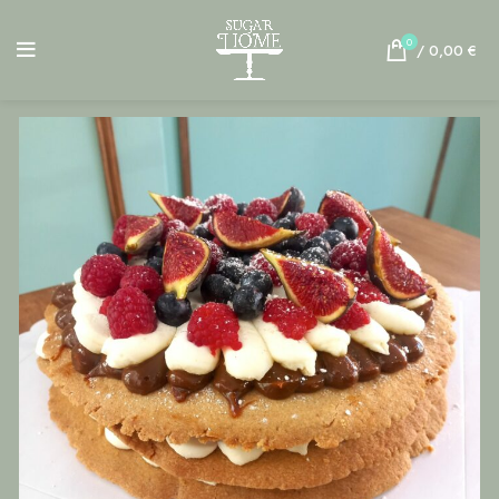
0
/
0,00
€