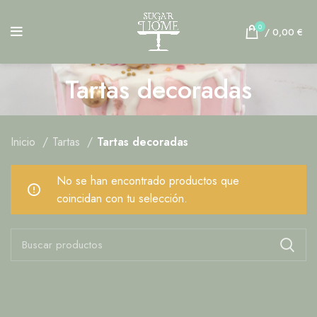
0
/
0,00
€
Tartas decoradas
Inicio
Tartas
Tartas decoradas
No se han encontrado productos que
coincidan con tu selección.