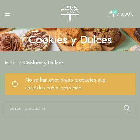
0
/
0,00
€
Cookies y Dulces
Inicio
Cookies y Dulces
No se han encontrado productos que
coincidan con tu selección.