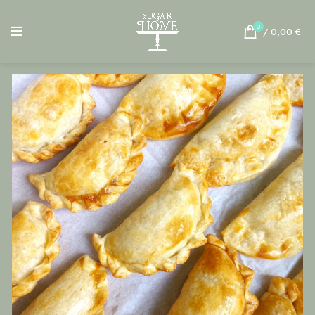
0
/
0,00
€