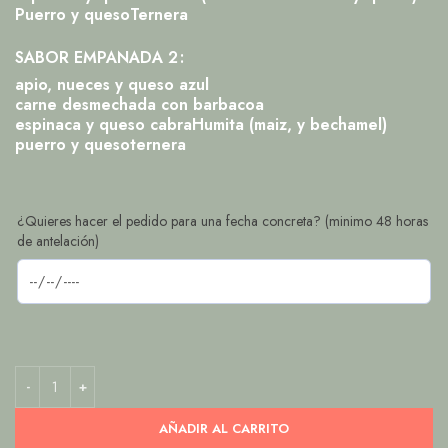
Puerro y queso
Ternera
SABOR EMPANADA 2
apio, nueces y queso azul
carne desmechada con barbacoa
espinaca y queso cabra
Humita (maiz, y bechamel)
puerro y queso
ternera
¿Quieres hacer el pedido para una fecha concreta? (minimo 48 horas
de antelación)
AÑADIR AL CARRITO